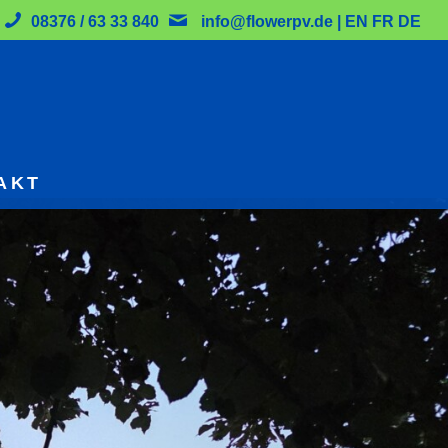
08376 / 63 33 840
info@flowerpv.de
|
EN
FR
DE
AKT