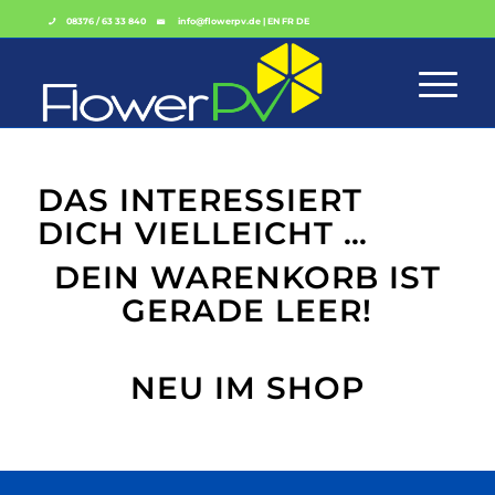
08376 / 63 33 840
info@flowerpv.de
|
EN
FR
DE
DAS INTERESSIERT
DICH VIELLEICHT …
DEIN WARENKORB IST
GERADE LEER!
NEU IM SHOP